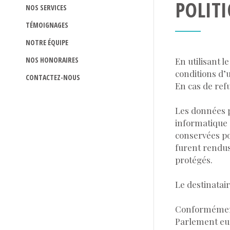
POLIT
NOS SERVICES
TÉMOIGNAGES
NOTRE ÉQUIPE
NOS HONORAIRES
En utilisant le
conditions d’u
CONTACTEZ-NOUS
En cas de refu
Les données p
informatique d
conservées po
furent rendus
protégés.
Le destinatai
Conformément 
Parlement euro